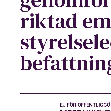
riktad emi
styrelsel
befattnin
EJ FÖR OFFENTLIGGÖR