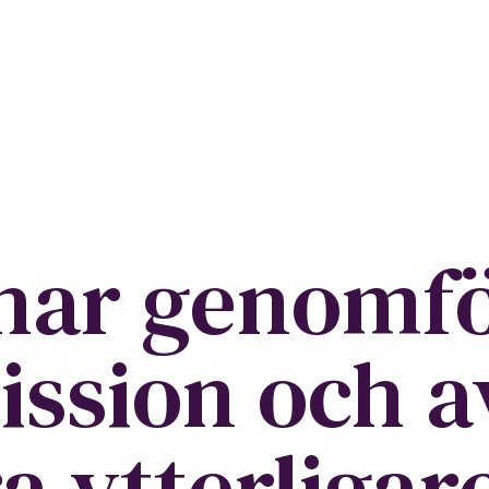
har genomfö
ission och a
 ytterligar