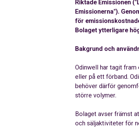
Riktade Emissionen ("
Emissionerna"). Genom
för emissionskostnade
Bolaget ytterligare hö
Bakgrund och användn
Odinwell har tagit fram
eller på ett förband. O
behöver därför genomför
större volymer.
Bolaget avser främst at
och säljaktiviteter för