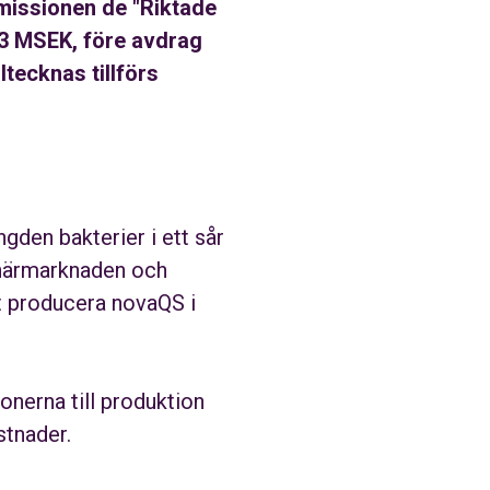
missionen de "Riktade
,3 MSEK, före avdrag
tecknas tillförs
gden bakterier i ett sår
rinärmarknaden och
t producera novaQS i
onerna till produktion
stnader.