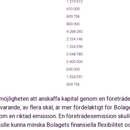
1 219 512
610 000
609 756
800 000
4 268 292
2 134 146
1 524 390
3 048 780
3 400 000
345 000
1 524 391
609 756
 möjligheten att anskaffa kapital genom en företrä
varande, av flera skäl, är mer fördelaktigt för Bola
nom en riktad emission. En företrädesemission skulle
ulle kunna minska Bolagets finansiella flexibilitet o