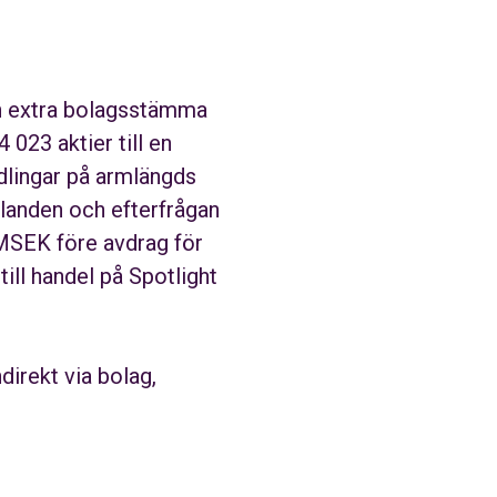
ån extra bolagsstämma
023 aktier till en
dlingar på armlängds
landen och efterfrågan
 MSEK före avdrag för
ill handel på Spotlight
ndirekt via bolag,