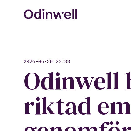
2026-06-30 23:33
Odinwell 
riktad em
genomföra