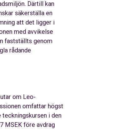
adsmiljön. Därtill kan
nskar säkerställa en
ing att det ligger i
ionen med avvikelse
n fastställts genom
gla rådande
lutar om Leo-
issionen omfattar högst
e teckningskursen i den
0,7 MSEK före avdrag