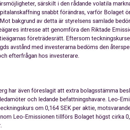
färsmöjligheter, särskilt i den rådande volatila markn
apitalanskaffning snabbt förändras, varför Bolaget ö
 Mot bakgrund av detta är styrelsens samlade bedömn
eägares intresse att genomföra den Riktade Emiss
tieägarnas företrädesrätt. Eftersom teckningskurse
ngds avstånd med investerarna bedöms den återspe
ch efterfrågan hos investerare.
erg har även föreslagit att extra bolagsstämma bes
seledamöter och ledande befattningshavare. Leo-Em
n teckningskurs om 0,164 SEK per aktie, motsvarand
nom Leo-Emissionen tillförs Bolaget högst cirka 
.