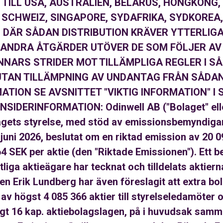
R TILL USA, AUSTRALIEN, BELARUS, HONGKONG
 SCHWEIZ, SINGAPORE, SYDAFRIKA, SYDKOREA
 DÄR SÅDAN DISTRIBUTION KRÄVER YTTERLIG
 ANDRA ÅTGÄRDER UTÖVER DE SOM FÖLJER AV
NNARS STRIDER MOT TILLÄMPLIGA REGLER I SÅ
 UTAN TILLÄMPNING AV UNDANTAG FRÅN SÅDA
ATION SE AVSNITTET "VIKTIG INFORMATION" I 
IDERINFORMATION: Odinwell AB ("Bolaget" eller
agets styrelse, med stöd av emissionsbemyndiga
ni 2026, beslutat om en riktad emission av 20 094
 SEK per aktie (den "Riktade Emissionen"). Ett b
liga aktieägare har tecknat och tilldelats aktiern
en Erik Lundberg har även föreslagit att extra b
av högst 4 085 366 aktier till styrelseledamöter 
igt 16 kap. aktiebolagslagen, på i huvudsak samm