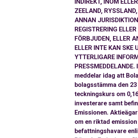
INDIREKT, INOM ELLE
ZEELAND, RYSSLAND,
ANNAN JURISDIKTION
REGISTRERING ELLER
FÖRBJUDEN, ELLER A
ELLER INTE KAN SKE
YTTERLIGARE INFORM
PRESSMEDDELANDE. INS
meddelar idag att Bol
bolagsstämma den 23 ju
teckningskurs om 0,164
investerare samt befint
Emissionen. Aktieägar
om en riktad emission 
befattningshavare enl