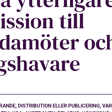
ssion till
edamöter oc
gshavare
ANDE, DISTRIBUTION ELLER PUBLICERING, VARE