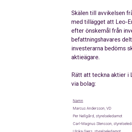
Skälen till avvikelsen 
med tillägget att Leo-E
efter önskemål från in
befattningshavares del
investerarna bedöms sk
aktieägare.
Rätt att teckna aktier i
via bolag:
Namn
Marcus Andersson, VD
Per Nellgård, styrelseledamot
Carl-Magnus Stensson, styrelsele
Ulrika Giers, styrelseledamot