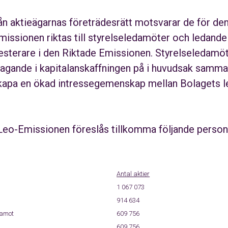
från aktieägarnas företrädesrätt motsvarar de för d
missionen riktas till styrelseledamöter och ledand
vesterare i den Riktade Emissionen. Styrelseledamö
tagande i kapitalanskaffningen på i huvudsak samma
apa en ökad intressegemenskap mellan Bolagets l
 Leo-Emissionen föreslås tillkomma följande personer
Antal aktier
1 067 073
914 634
damot
609 756
609 756