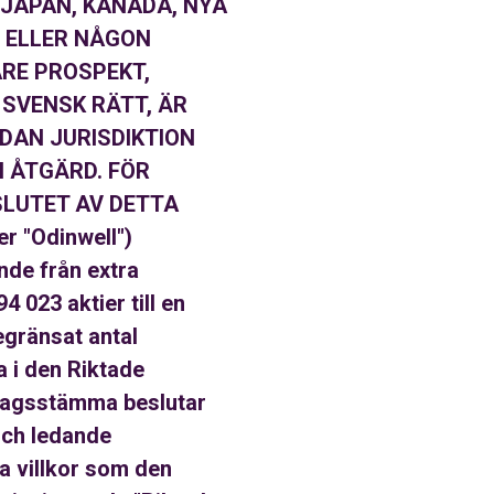
, JAPAN, KANADA, NYA
, ELLER NÅGON
ARE PROSPEKT,
 SVENSK RÄTT, ÄR
DAN JURISDIKTION
N ÅTGÄRD. FÖR
SLUTET AV DETTA
 "Odinwell")
nde från extra
 023 aktier till en
egränsat antal
a i den Riktade
olagsstämma beslutar
och ledande
a villkor som den