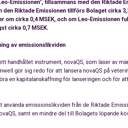
Leo-Emissionen", tillsammans med den Riktade E
 den Riktade Emissionen tillförs Bolaget cirka 3
r om cirka 0,4 MSEK, och om Leo-Emissionen full
gst cirka 0,7 MSEK.
ing av emissionslikviden
 ett handhållet instrument, novaQS, som läser av män
dinwell gör sig redo för att lansera novaQS på vete
a en kapitalanskaffning för lanseringen och för at
t använda emissionslikviden från de Riktade Emissi
 novaQS, samt en mindre del till Bolagets löpande ko