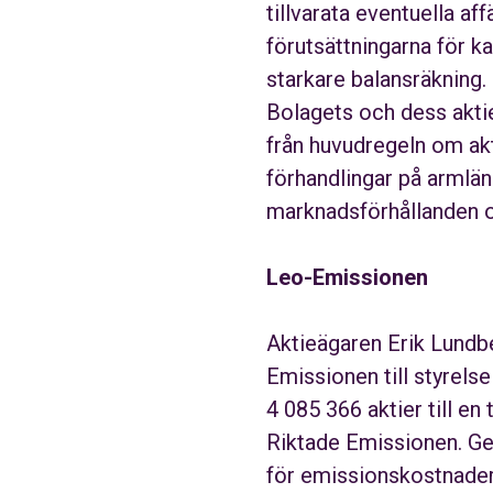
tillvarata eventuella af
förutsättningarna för k
starkare balansräkning.
Bolagets och dess akti
från huvudregeln om ak
förhandlingar på armlä
marknadsförhållanden o
Leo-Emissionen
Aktieägaren Erik Lundb
Emissionen till styrel
4 085 366 aktier till e
Riktade Emissionen. Ge
för emissionskostnader