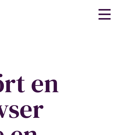
rt en
vser
e en