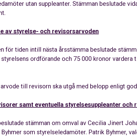
damöter utan suppleanter. Stämman beslutade vidar
nt.
de av styrelse- och revisorsarvoden
en för tiden intill nästa årsstämma beslutade stämm
 styrelsens ordförande och 75 000 kronor vardera ti
rvode till revisorn ska utgå med belopp enligt god
visorer samt eventuella styrelsesuppleanter och 
 beslutade stämman om omval av Cecilia Jinert Joha
Byhmer som styrelseledamöter. Patrik Byhmer, val