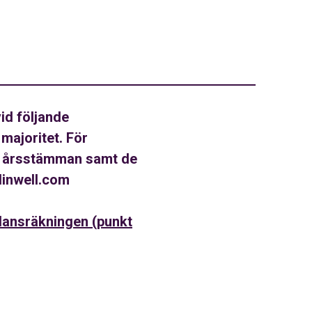
id följande
majoritet. För
ill årsstämman samt de
dinwell.com
alansräkningen (punkt