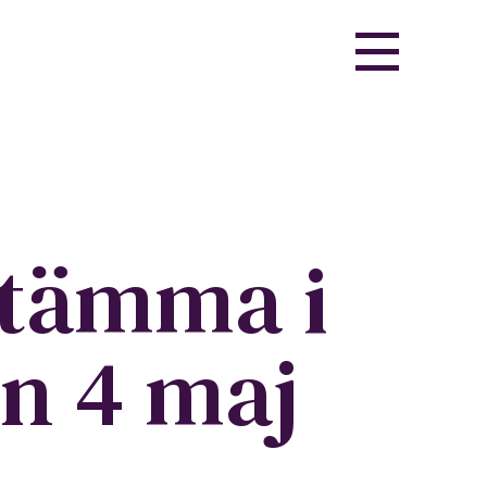
stämma i
en 4 maj