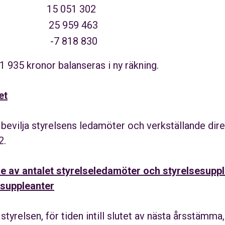
vinst 15 051 302
25 959 463
7 818 830
91 935
kronor balanseras i ny
räkning.
et
evilja styrelsens ledamöter och verkställande dire
2.
e av antalet styrelseledamöter och styrelsesuppl
ssuppleanter
yrelsen, för tiden intill slutet av nästa årsstämma,