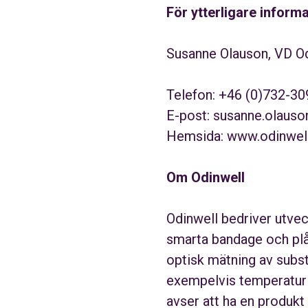
F
ö
r
ytterligare inform
Susanne Olauson, VD Od
Telefon: +46 (0)732-30
E-post:
susanne.olaus
Hemsida:
www.odinwel
Om Odinwell
Odinwell bedriver utvec
smarta bandage och plå
optisk mätning av subs
exempelvis temperatur o
avser att ha en produkt