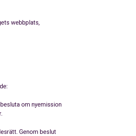
gets webbplats,
de:
a, besluta om nyemission
.
desrätt.
Genom beslut