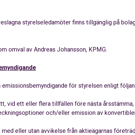
slagna styrelseledamöter finns tillgänglig på bola
s om omval av Andreas Johansson, KPMG.
bemyndigande
missionsbemyndigande för styrelsen enligt följan
, vid ett eller flera tillfällen före nästa årsstämm
teckningsoptioner och/eller emission av konvertibler
med eller utan avvikelse från aktieägarnas företrä