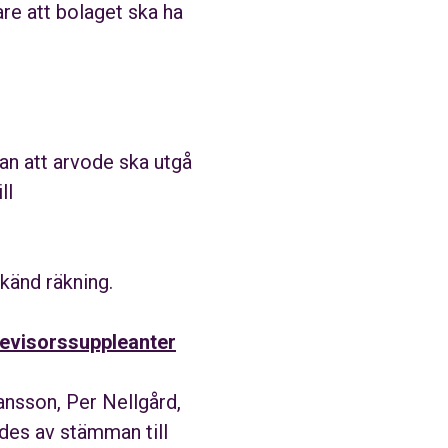
e att bolaget ska ha
an att arvode ska utgå
ll
känd räkning.
revisorssuppleanter
nsson, Per Nellgård,
des av stämman till