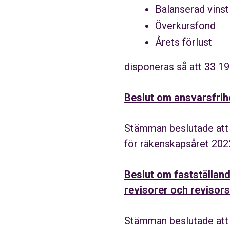
Balanserad 
Överkursfond
Årets
förlust
-
disponeras så att 33 1
Beslut om ansvarsfrih
Stämman beslutade att b
för räkenskapsåret 202
Beslut om fastställand
revisorer och revisor
Stämman beslutade att st