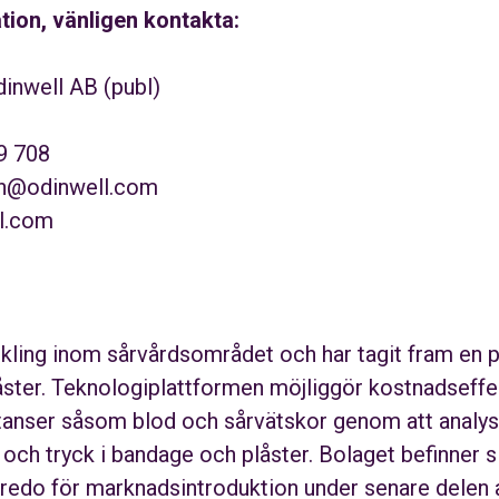
ation, vänligen kontakta:
inwell AB (publ)
9 708
on@odinwell.com
l.com
kling inom sårvårdsområdet och har tagit fram en p
ster. Teknologiplattformen möjliggör kostnadseffek
tanser såsom blod och sårvätskor genom att analyse
ch tryck i bandage och plåster. Bolaget befinner si
 redo för marknadsintroduktion under senare delen 