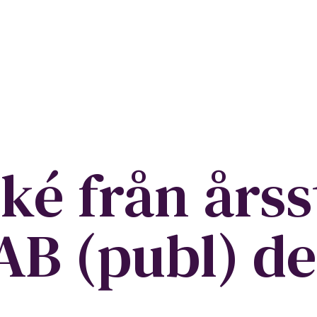
é från års
AB (publ) d