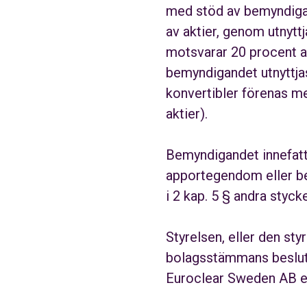
med stöd av bemyndigan
av aktier, genom utnytt
motsvarar 20 procent av
bemyndigandet utnyttjas
konvertibler förenas me
aktier).
Bemyndigandet innefatt
apportegendom eller be
i 2 kap. 5 § andra styc
Styrelsen, eller den sty
bolagsstämmans beslut 
Euroclear Sweden AB ell