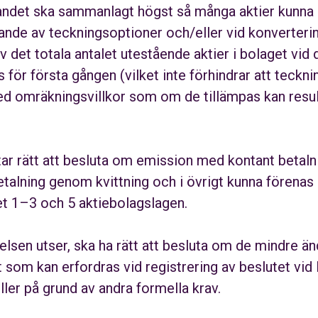
det ska sammanlagt högst så många aktier kunna 
jande av teckningsoptioner och/eller vid konverteri
 det totala antalet utestående aktier i bolaget vid 
 för första gången (vilket inte förhindrar att teckn
d omräkningsvillkor som om de tillämpas kan resulte
ar rätt att besluta om emission med kontant betaln
talning genom kvittning och i övrigt kunna förenas
ket 1–3 och 5 aktiebolagslagen.
relsen utser, ska ha rätt att besluta om de mindre än
som kan erfordras vid registrering av beslutet vid
er på grund av andra formella krav.