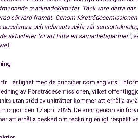
utmanande marknadsklimatet. Tack vare detta har vi
rad sårvård framåt. Genom företrädesemissionen h
re accelerera och vidareutveckla vår sensorteknolog
de aktiviteter för att hitta en samarbetspartner."
, 
well.
ning
rts i enlighet med de principer som angivits i inf
edning av Företrädesemissionen, vilket offentligg
nits utan stöd av uniträtter kommer att erhålla avrä
 imorgon den 17 april 2025. De som genom sin förva
er att erhålla besked om teckning enligt respektive 
aktier