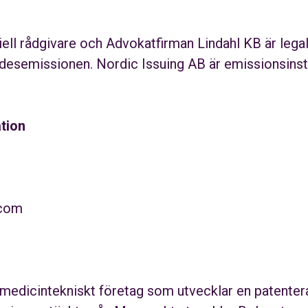
iell rådgivare och Advokatfirman Lindahl KB är legala
esemissionen. Nordic Issuing AB är emissionsinst
ation
.com
 medicintekniskt företag som utvecklar en patentera