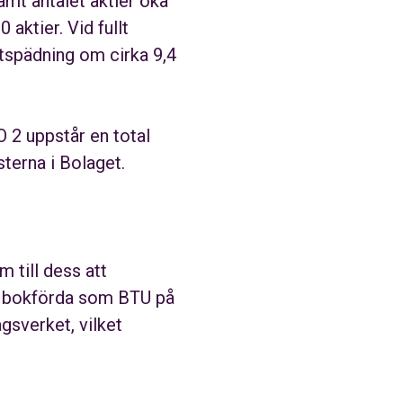
amt antalet aktier öka
 aktier. Vid fullt
utspädning om cirka 9,4
O 2 uppstår en total
terna i Bolaget.
m till dess att
är bokförda som BTU på
gsverket, vilket