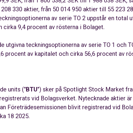
99,9 SEK, från 1 800 538,2 SEK till 1 988 038 SEK, s
208 330 aktier, från 50 014 950 aktier till 55 223 280
teckningsoptionerna av serie TO 2 uppstår en total 
h cirka 9,4 procent av rösterna i Bolaget.
v de utgivna teckningsoptionerna av serie TO 1 och T
6 procent av kapitalet och cirka 56,6 procent av rös
de units ("
BTU
") sker på Spotlight Stock Market fra
egistrerats vid Bolagsverket. Nytecknade aktier 
nan Företrädesemissionen blivit registrerad vid Bola
ka 18 2025.