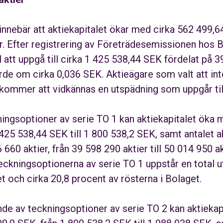
nnebär att aktiekapitalet ökar med cirka 562 499
er. Efter registrering av Företrädesemissionen ho
l att uppgå till cirka 1 425 538,44 SEK fördelat på 3
de om cirka 0,036 SEK. Aktieägare som valt att inte
ommer att vidkännas en utspädning som uppgår till
ningsoptioner av serie TO 1 kan aktiekapitalet öka 
425 538,44 SEK till 1 800 538,2 SEK, samt antalet 
660 aktier, från 39 598 290 aktier till 50 014 950 akt
teckningsoptionerna av serie TO 1 uppstår en total 
et och cirka 20,8 procent av rösterna i Bolaget.
tjande av teckningsoptioner av serie TO 2 kan aktieka