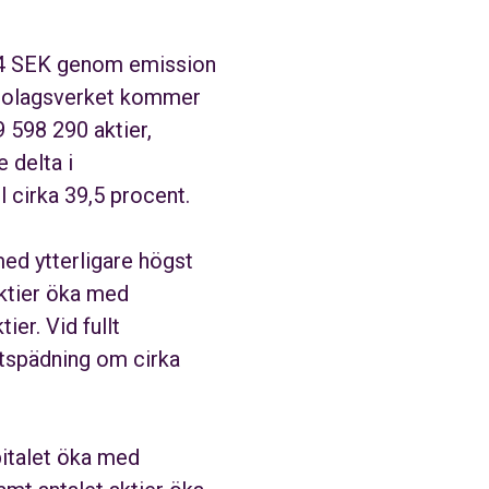
,64 SEK genom emission
s Bolagsverket kommer
9 598 290 aktier,
 delta i
 cirka 39,5 procent.
med ytterligare högst
aktier öka med
ier. Vid fullt
utspädning om cirka
pitalet öka med