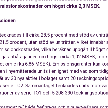
emissionskostnader om högst cirka 2,0 MSEK.
ssionen
cknades till cirka 28,5 procent med stöd av uniträt
1,5 procent, utan stöd av uniträtter, vilket innebär a
missionskostnader, vilka beräknas uppgå till högst
för garantiåtaganden om högst cirka 1,02 MSEK, mot
et om cirka 6,86 MSEK). Emissionsgaranter kan komm
gen i nyemitterade units i enlighet med vad som ti
tår av 30 nya aktier i bolaget samt 20 teckningsopt
v serie TO2. Sammantaget tecknades units motsvar
tioner av serie TO1 och 5 208 330 teckningsoption
cksamhet till både befintliga och nya aktieägare som