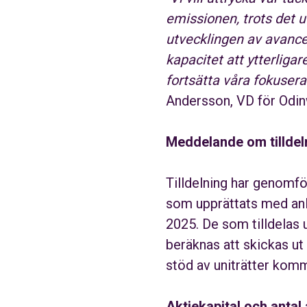
emissionen, trots det 
utvecklingen av avance
kapacitet att ytterliga
fortsätta våra fokusera
Andersson, VD för Odin
Meddelande om tilldel
Tilldelning har genomfö
som upprättats med anl
2025. De som tilldelas u
beräknas att skickas ut
stöd av uniträtter komm
Aktiekapital och antal 