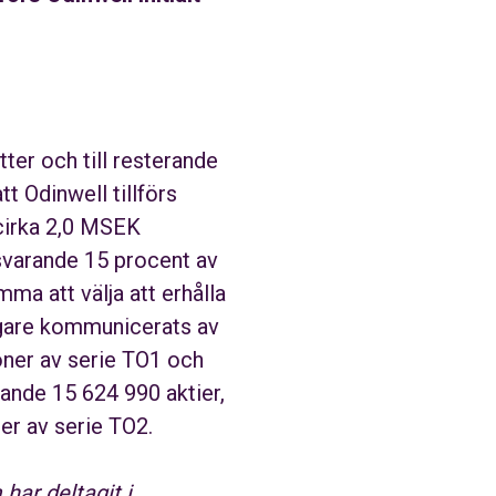
ter och till resterande
tt Odinwell tillförs
 cirka 2,0 MSEK
svarande 15 procent av
a att välja att erhålla
digare kommunicerats av
ioner av serie TO1 och
ande 15 624 990 aktier,
er av serie TO2.
 har deltagit i