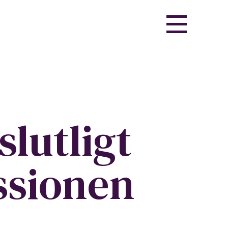
slutligt
issionen