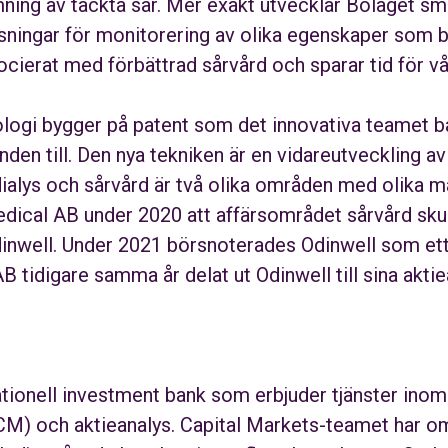
ing av täckta sår. Mer exakt utvecklar Bolaget sm
ningar för monitorering av olika egenskaper som bak
socierat med förbättrad sårvård och sparar tid för v
ologi bygger på patent som det innovativa teamet
nden till. Den nya tekniken är en vidareutveckling av
ialys och sårvård är två olika områden med olika m
cal AB under 2020 att affärsområdet sårvård skulle
inwell. Under 2021 börsnoterades Odinwell som ett 
 tidigare samma år delat ut Odinwell till sina aktie
ationell investment bank som erbjuder tjänster ino
ECM) och aktieanalys. Capital Markets-teamet har o