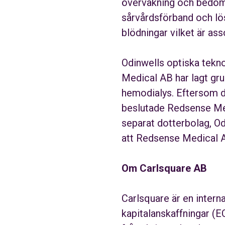
övervakning och bedömn
sårvårdsförband och lös
blödningar vilket är as
Odinwells optiska tekn
Medical AB har lagt gru
hemodialys. Eftersom d
beslutade Redsense Medi
separat dotterbolag, Od
att Redsense Medical AB
Om Carlsquare AB
Carlsquare är en intern
kapitalanskaffningar (