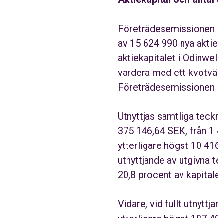
Företrädesemissionen i
av 15 624 990 nya akti
aktiekapitalet i Odinwel
vardera med ett kvotvär
Företrädesemissionen k
Utnyttjas samtliga teck
375 146,64 SEK, från 1 
ytterligare högst 10 416 
utnyttjande av utgivna 
20,8 procent av kapital
Vidare, vid fullt utnyt