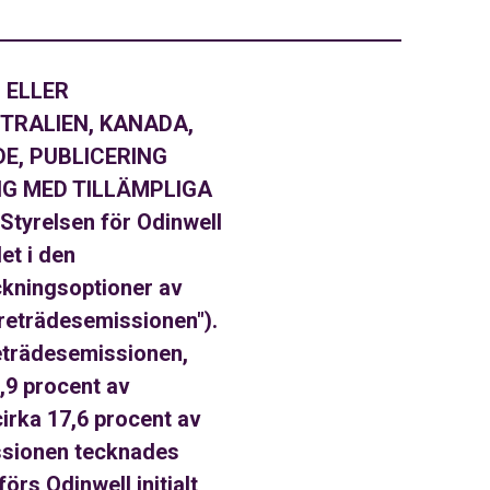
 ELLER
STRALIEN, KANADA,
E, PUBLICERING
IG MED TILLÄMPLIGA
relsen för Odinwell
let i den
ckningsoptioner av
reträdesemissionen").
reträdesemissionen,
,9 procent av
cirka 17,6 procent av
ssionen tecknades
örs Odinwell initialt