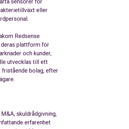
arta sensorer för
terietillväxt eller
årdpersonal.
 bakom Redsense
 deras plattform för
arknader och kunder,
 utvecklas till ett
fristående bolag, efter
ägare.
m M&A, skuldrådgivning,
mfattande erfarenhet