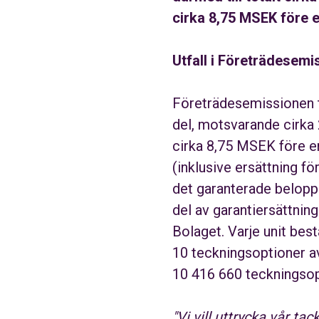
cirka 8,75 MSEK före 
Utfall i Företrädesemi
Företrädesemissionen te
del, motsvarande cirka 2
cirka 8,75 MSEK före e
(inklusive ersättning 
det garanterade belopp
del av garantiersättnin
Bolaget. Varje unit bes
10 teckningsoptioner a
10 416 660 teckningsop
"Vi vill uttrycka vår ta