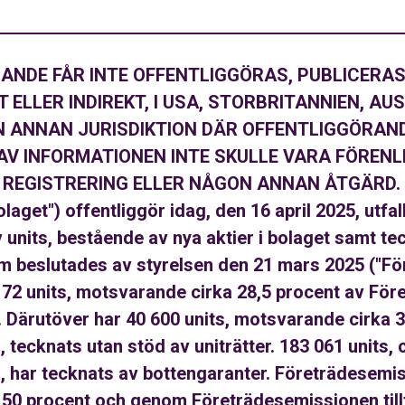
NDE FÅR INTE OFFENTLIGGÖRAS, PUBLICERAS
T ELLER INDIREKT, I USA, STORBRITANNIEN, AU
N ANNAN JURISDIKTION DÄR OFFENTLIGGÖRAND
 AV INFORMATIONEN INTE SKULLE VARA FÖRENL
REGISTRERING ELLER NÅGON ANNAN ÅTGÄRD. Sty
olaget") offentliggör idag, den 16 april 2025, utfal
units, bestående av nya aktier i bolaget samt te
m beslutades av styrelsen den 21 mars 2025 ("Fö
172 units, motsvarande cirka 28,5 procent av Fö
. Därutöver har 40 600 units, motsvarande cirka 3
tecknats utan stöd av uniträtter. 183 061 units, 
 har tecknats av bottengaranter. Företrädesemi
ka 50 procent och genom Företrädesemissionen tillf