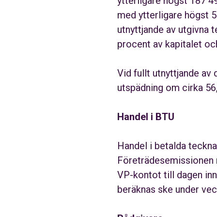
ytterligare högst 187 4
med ytterligare högst 5 
utnyttjande av utgivna 
procent av kapitalet oc
Vid fullt utnyttjande a
utspädning om cirka 56,
Handel i BTU
Handel i betalda teckna
Företrädesemissionen r
VP-kontot till dagen in
beräknas ske under vec