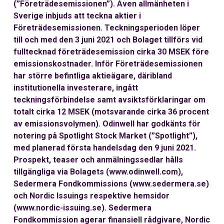
(”Företrädesemissionen”). Även allmänheten i
Sverige inbjuds att teckna aktier i
Företrädesemissionen. Teckningsperioden löper
till och med den 3 juni 2021 och Bolaget tillförs vid
fulltecknad företrädesemission cirka 30 MSEK före
emissionskostnader. Inför Företrädesemissionen
har större befintliga aktieägare, däribland
institutionella investerare, ingått
teckningsförbindelse samt avsiktsförklaringar om
totalt cirka 12 MSEK (motsvarande cirka 36 procent
av emissionsvolymen). Odinwell har godkänts för
notering på Spotlight Stock Market (”Spotlight”),
med planerad första handelsdag den 9 juni 2021.
Prospekt, teaser och anmälningssedlar hålls
tillgängliga via Bolagets (www.odinwell.com),
Sedermera Fondkommissions (www.sedermera.se)
och Nordic Issuings respektive hemsidor
(www.nordic-issuing.se). Sedermera
Fondkommission agerar finansiell rådgivare, Nordic