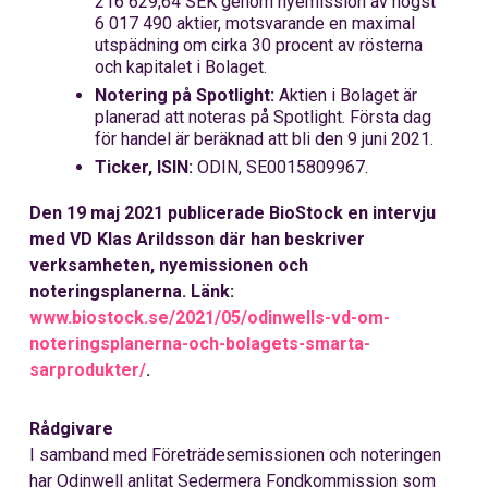
216 629,64 SEK genom nyemission av högst
6 017 490 aktier, motsvarande en maximal
utspädning om
cirka
30 procent av rösterna
och kapitalet i Bolaget.
Notering på Spotlight:
Aktien i Bolaget är
planerad att noteras på Spotlight. Första dag
för handel är beräknad att bli den 9 juni 2021.
Ticker,
ISIN:
ODIN,
SE0015809967.
Den 19 maj 2021 publicerade BioStock en intervju
med VD Klas Arildsson där han beskriver
verksamheten, nyemissionen och
noteringsplanerna. Länk:
www.biostock.se/2021/05/odinwells-vd-om-
noteringsplanerna-och-bolagets-smarta-
sarprodukter/
.
Rådgivare
I samband med Företrädesemissionen och noteringen
har Odinwell anlitat Sedermera Fondkommission som