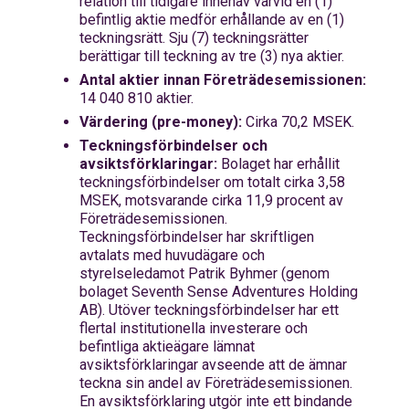
relation till tidigare innehav varvid en (1)
befintlig aktie medför erhållande av en (1)
teckningsrätt. Sju (7) teckningsrätter
berättigar till teckning av tre (3) nya aktier.
Antal aktier innan
F
öreträdesemissionen:
14 040 810 aktier.
Värdering (pre-money):
Cirka 70,2 MSEK.
Teckningsförbindelser och
avsiktsförklaringar:
Bolaget har erhållit
teckningsförbindelser om totalt cirka 3,58
MSEK, motsvarande cirka 11,9 procent av
F
öreträdesemissionen.
Teckningsförbindelser har skriftligen
avtalats med huvudägare och
styrelseledamot Patrik Byhmer (genom
bolaget Seventh Sense Adventures Holding
AB). Utöver teckningsförbindelser har ett
flertal institutionella investerare och
befintliga aktieägare lämnat
avsiktsförklaringar avseende att de ämnar
teckna sin andel av
F
öreträdesemissionen.
En avsiktsförklaring utgör inte ett bindande