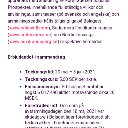
upprättats med anledning av Företrädesemissionen.
Prospektet, innehållande fullständiga villkor och
anvisningar, samt teaser (på svenska och engelska) och
anmälningssedlar hålls tillgängliga på Bolagets
(
www.
odinwell.com
), Sedermera Fondkommissions
(
www.sedermera.se
) och Nordic Issuings
(
www.nordic-issuing.se
) respektive hemsidor.
Erbjudandet i sammandrag
Teckningstid:
20 maj – 3 juni 2021.
Teckningskurs:
5,00 SEK per aktie.
Emissionsvolym:
Erbjudandet omfattar
högst 6 017 490 aktier, motsvarande cirka 30
MSEK.
Företrädesrätt:
Den som på
avstämningsdagen den 18 maj 2021
var
aktieägare i Bolaget äger företrädesrätt att
teckna aktier i
F
öreträdesemissionen i