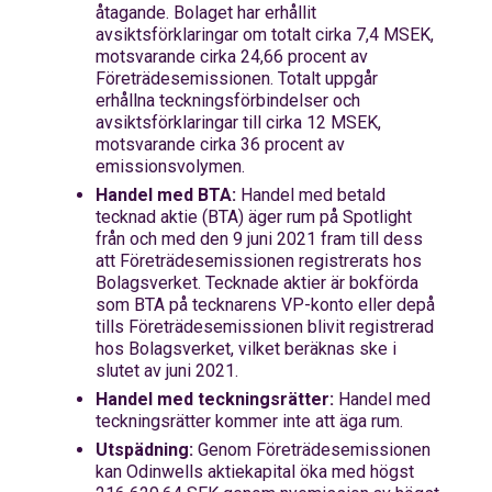
åtagande. Bolaget har erhållit
avsiktsförklaringar om totalt cirka 7,4 MSEK,
motsvarande cirka 24,66 procent av
F
öreträdesemissionen.
Totalt uppgår
erhållna teckningsförbindelser och
avsiktsförklaringar till cirka 12 MSEK,
motsvarande cirka 36 procent av
emissionsvolymen.
Handel med BTA:
Handel med
betald
tecknad aktie (
BTA
)
äger rum på Spotlight
från och med den 9 juni 2021 fram till dess
att
F
öreträdesemissionen registrerats hos
Bolagsverket. Tecknade aktier är bokförda
som BTA på tecknarens VP-konto eller depå
tills
F
öreträdesemissionen blivit registrerad
hos Bolagsverket, vilket beräknas ske i
slutet av juni 2021.
Handel med teckningsrätter:
Handel med
teckningsrätter kommer inte att äga rum.
Utspädning:
Genom
F
öreträdesemissionen
kan Odinwells aktiekapital öka med högst