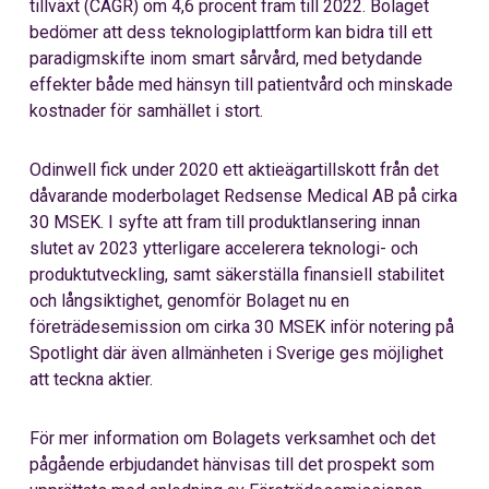
tillväxt (CAGR) om 4,6 procent fram till 2022. Bolaget
bedömer att dess teknologiplattform kan bidra till ett
paradigmskifte inom smart sårvård, med betydande
effekter både med hänsyn till patientvård och minskade
kostnader för samhället i stort.
Odinwell
fick under 2020 ett aktieägartillskott från det
dåvarande moderbolaget Redsense Medical AB på cirka
30 MSEK. I syfte att fram till produktlansering innan
slutet av 2023
ytterligare
accelerera teknologi- och
produktutveckling, samt säkerställa finansiell stabilitet
och långsiktighet, genomför Bolaget nu en
företrädesemission om cirka 30 MSEK inför notering på
Spotlight där även allmänheten i Sverige ges möjlighet
att teckna aktier.
För
mer
information om
Bolagets verksamhet och det
pågående erbjudandet
hänvisas till det prospekt som